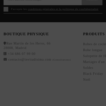
J'accepte les
conditions générales et la politique de confidentialité
BOUTIQUE PHYSIQUE
PRODUITS
Rue Martín de los Heros, 66
Robes de cockt
28008, Madrid
Robe longue
+34 686 07 99 00
Salopette de f
contacto@invitadisima.com
(Consultations)
Mariages d'un 
Soldes
Black Friday
Noël