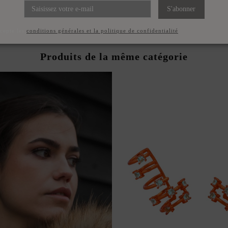
 VERDE CON CIRCONITA
ANILLO NARANJA CON C
S'abonner
62,00 €
62,00 €
ccepte les
conditions générales et la politique de confidentialité
Produits de la même catégorie