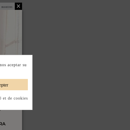
 montrer.
mos aceptar su
pter
é et de cookies