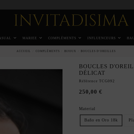
Paiement échelonné en 3 mois sans intérêt
ASUAL
MARIEE
COMPLÉMENTS
INFLUENCEURS
HA
ACCUEIL
COMPLÉMENTS
BIJOUX
BOUCLES D'OREILLES
BOUCLES D'OREIL
DÉLICAT
Référence
TCG092
250,00 €
Material
Baño en Oro 18k
Pl