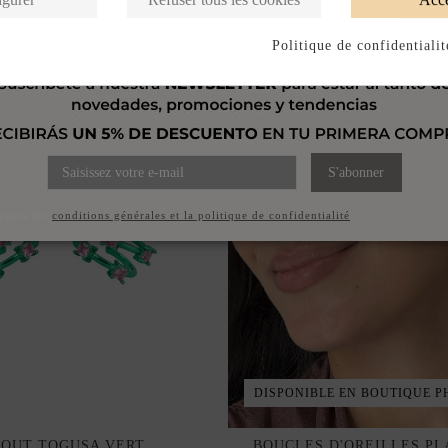
Politique de confidentialit
S'abonner
ccepte les
conditions générales et la politique de confidentialité
DISPONIBLE EN BOUTIQUE P
OUT TOGUSA VERT
BOUCLES D'OREILLES PL