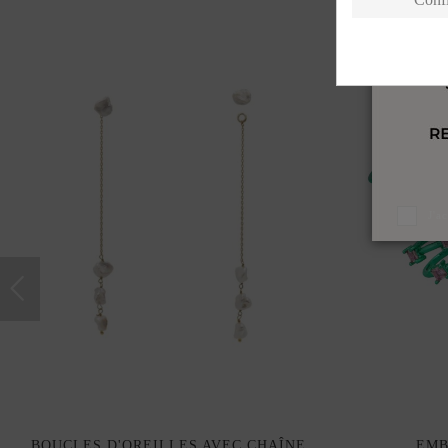
J'a
BOUCLES D'OREILLES AVEC CHAÎNE
EMB