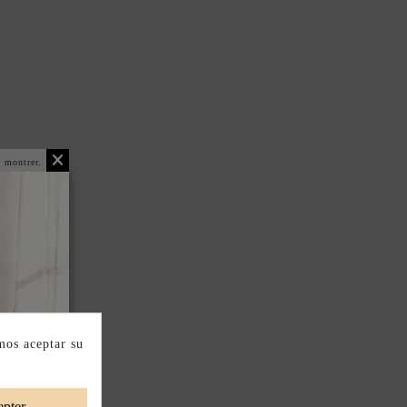
 montrer.
mos aceptar su
pter