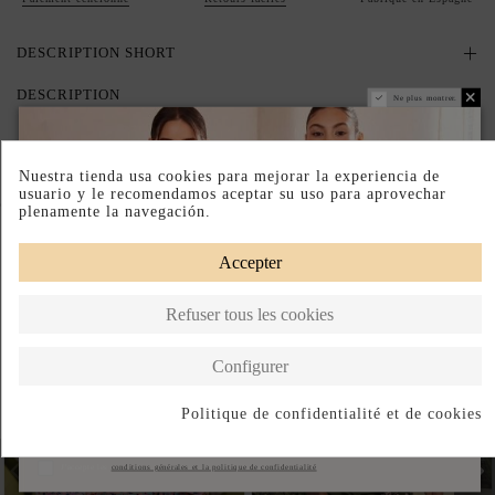
DESCRIPTION SHORT
DESCRIPTION
Ne plus montrer.
Nuestra tienda usa cookies para mejorar la experiencia de
usuario y le recomendamos aceptar su uso para aprovechar
Complete your look
plenamente la navegación.
Accepter
Refuser tous les cookies
Configurer
Politique de confidentialité et de cookies
S'abonner
J'accepte les
conditions générales et la politique de confidentialité