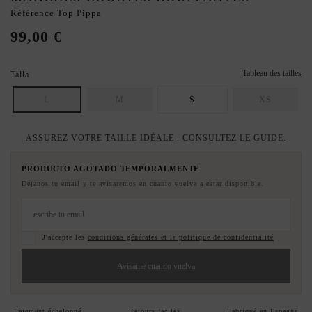
Référence
Top Pippa
99,00 €
Tableau des tailles
Talla
L
M
S
XS
ASSUREZ VOTRE TAILLE IDÉALE : CONSULTEZ LE GUIDE.
PRODUCTO AGOTADO TEMPORALMENTE
Déjanos tu email y te avisaremos en cuanto vuelva a estar disponible.
J'accepte les
conditions générales et la politique de confidentialité
Avisame cuando vuelva
Paiement échelonné
Retours faciles
Fabriqué en Espagne