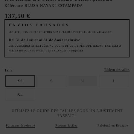
Référence
BLUSA-NAYARI-ESTAMPADA
137,50 €
ENVIOS PAUSADOS
SES ATELIERS DE FABRICATION SONT FERMÉS POUR CAUSE DE VACANCES
Del 31 de Juillet al 31 de Août inclusive
LES DEMANDES EFFECTUÉES AU COURS DE CETTE PÉRIODE SERONT TRAITÉES À
PARTIR DU JOUR SUIVANT LES VACANCES INDIQUÉES
Tableau des tailles
Talla
XS
S
M
L
XL
UTILISEZ LE GUIDE DES TAILLES POUR UN AJUSTEMENT
PARFAIT !
Paiement échelonné
Retours faciles
Fabriqué en Espagne