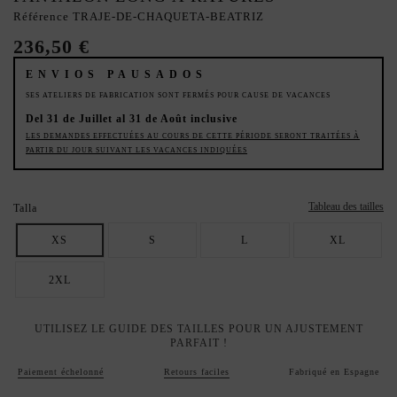
Référence
TRAJE-DE-CHAQUETA-BEATRIZ
236,50 €
ENVIOS PAUSADOS
SES ATELIERS DE FABRICATION SONT FERMÉS POUR CAUSE DE VACANCES
Del 31 de Juillet al 31 de Août inclusive
LES DEMANDES EFFECTUÉES AU COURS DE CETTE PÉRIODE SERONT TRAITÉES À
PARTIR DU JOUR SUIVANT LES VACANCES INDIQUÉES
Tableau des tailles
Talla
XS
S
L
XL
2XL
UTILISEZ LE GUIDE DES TAILLES POUR UN AJUSTEMENT
PARFAIT !
Paiement échelonné
Retours faciles
Fabriqué en Espagne