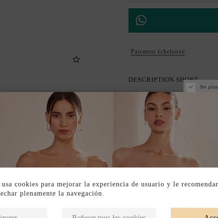
Paiement échelonné
DESCRIPTION SHORT
Ne plus
DESCRIPTION
 usa cookies para mejorar la experiencia de usuario y le recomenda
vechar plenamente la navegación.
Produits de la même catégorie
igurer
Refuser tous les cookies
Acce