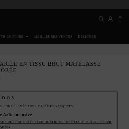
MEILLEURES VENTES
DESIGNER
UTE COUTURE
ARIÉE EN TISSU BRUT MATELASSÉ
DORÉE
E
ADOS
ION SONT FERMÉS POUR CAUSE DE VACANCES
de Août inclusive
AU COURS DE CETTE PÉRIODE SERONT TRAITÉES À PARTIR DU JOUR
IQUÉES