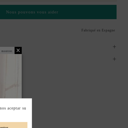
Nous pouvons vous aider
Fabriqué en Espagne
 montrer.
mos aceptar su
pter