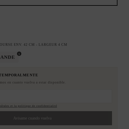
OURSE ENV. 42 CM - LARGEUR 4 CM
MANDE
 TEMPORALMENTE
emos en cuanto vuelva a estar disponible.
érales et la politique de confidentialité
Avisame cuando vuelva