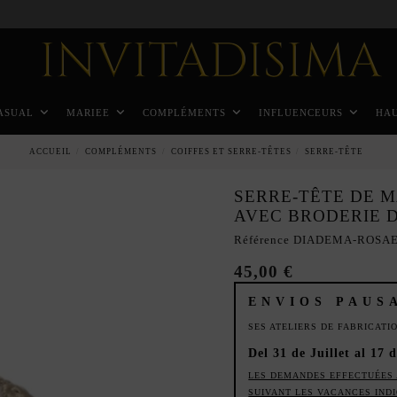
Paiement échelonné en 3 mois sans intérêt
ASUAL
MARIEE
COMPLÉMENTS
INFLUENCEURS
HA
ACCUEIL
COMPLÉMENTS
COIFFES ET SERRE-TÊTES
SERRE-TÊTE
SERRE-TÊTE DE M
AVEC BRODERIE 
Référence
DIADEMA-ROSA
45,00 €
ENVIOS PAUS
SES ATELIERS DE FABRICAT
Del 31 de Juillet al 17 
LES DEMANDES EFFECTUÉES 
SUIVANT LES VACANCES IND