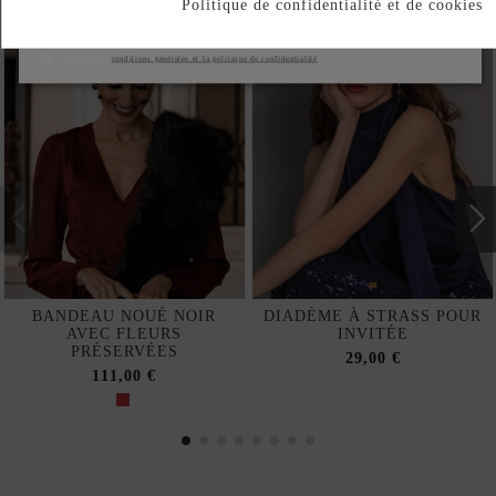
Politique de confidentialité et de cookies
S'abonner
J'accepte les
conditions générales et la politique de confidentialité
BANDEAU NOUÉ NOIR
DIADÈME À STRASS POUR
AVEC FLEURS
INVITÉE
PRÉSERVÉES
29,00 €
111,00 €