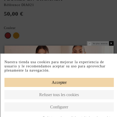
Référence
DIA021
50,00 €
Couleur
Rouge
Dorado
Ne plus montrer.
PRODUIT FABRIQUÉ ARTISANALEMENT
Paiement échelonné
Retours faciles
Fabriqué en Espagne
Nuestra tienda usa cookies para mejorar la experiencia de
usuario y le recomendamos aceptar su uso para aprovechar
plenamente la navegación.
DESCRIPTION SHORT
DESCRIPTION
Accepter
Refuser tous les cookies
Produits de la même catégorie
Configurer