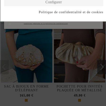
Configurer
Produits de la même catégorie
Politique de confidentialité et de cookies
S'abonner
J'accepte les
conditions générales et la politique de confidentialité
SAC À BIJOUX EN FORME
POCHETTE POUR INVITÉS
D'ÉLÉPHANT
PLAQUÉE OR MÉTALLISÉ
165,00 €
49,00 €