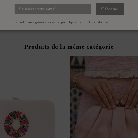
U DE FÊTE VIOLET EN
ELOURS DE SOIE
S'abonner
49,99 €
ccepte les
conditions générales et la politique de confidentialité
Produits de la même catégorie