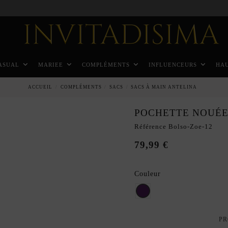
Paiement échelonné en 3 mois sans intérêt
ASUAL
MARIEE
COMPLÉMENTS
INFLUENCEURS
HA
ACCUEIL
COMPLÉMENTS
SACS
SACS À MAIN ANTELINA
POCHETTE NOUÉE
Référence
Bolso-Zoe-12
79,99 €
Couleur
Pourpre
PR