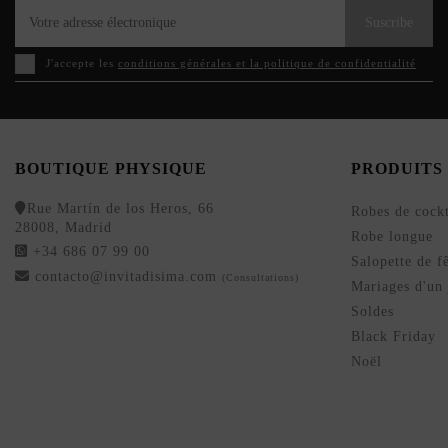
Suscribe
J'accepte les
conditions générales et la politique de confidentialité
BOUTIQUE PHYSIQUE
PRODUITS
Rue Martín de los Heros, 66
Robes de cockt
28008, Madrid
Robe longue
+34 686 07 99 00
Salopette de f
contacto@invitadisima.com
(Consultations)
Mariages d'un 
Soldes
Black Friday
Noël