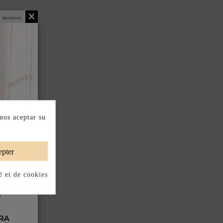
 montrer.
mos aceptar su
pter
é et de cookies