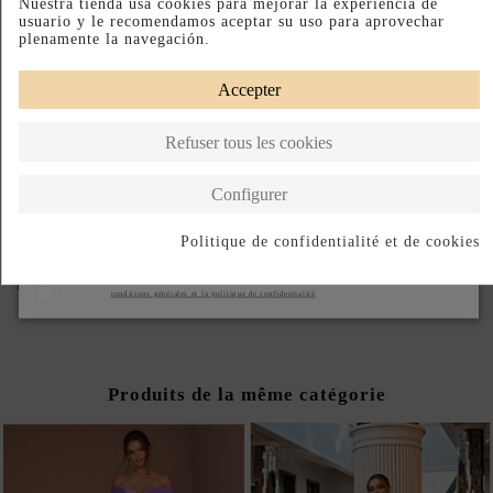
Nuestra tienda usa cookies para mejorar la experiencia de
usuario y le recomendamos aceptar su uso para aprovechar
Rose poudré
plenamente la navegación.
ASSUREZ-VOUS D'AVOIR LA BONNE TAILLE : CONSULTEZ LE
Accepter
GUIDE.
PRODUIT SUR DEMANDE
Refuser tous les cookies
Paiement échelonné
Fabriqué en Ukraine
Configurer
Politique de confidentialité et de cookies
DESCRIPTION SHORT
S'abonner
DESCRIPTION
J'accepte les
conditions générales et la politique de confidentialité
Produits de la même catégorie