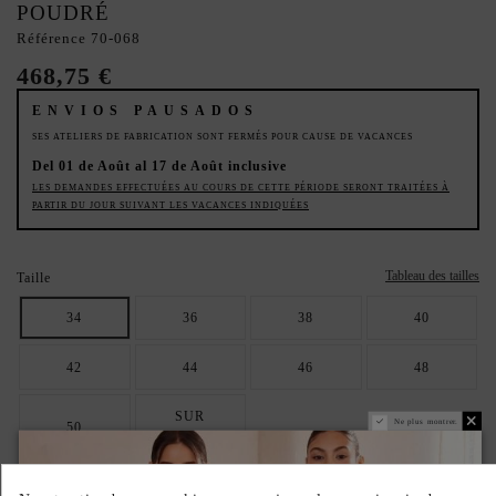
POUDRÉ
Référence
70-068
468,75 €
ENVIOS PAUSADOS
SES ATELIERS DE FABRICATION SONT FERMÉS POUR CAUSE DE VACANCES
Del 01 de Août al 17 de Août inclusive
LES DEMANDES EFFECTUÉES AU COURS DE CETTE PÉRIODE SERONT TRAITÉES À
PARTIR DU JOUR SUIVANT LES VACANCES INDIQUÉES
Tableau des tailles
Taille
34
36
38
40
42
44
46
48
SUR
Ne plus montrer.
50
MESURE
Couleur