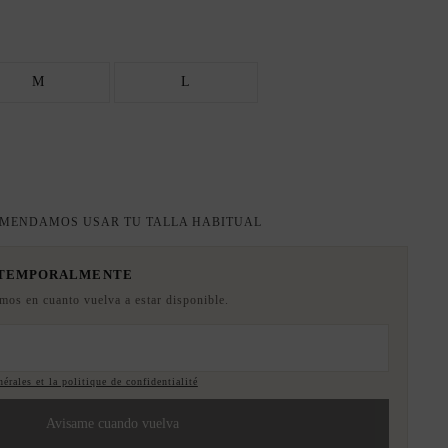
M
L
MENDAMOS USAR TU TALLA HABITUAL
 TEMPORALMENTE
emos en cuanto vuelva a estar disponible.
érales et la politique de confidentialité
Avisame cuando vuelva