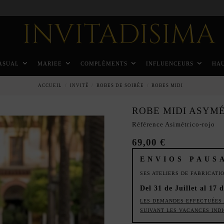
Paiement échelonné en 3 mois sans intérêt
ASUAL
MARIEE
COMPLÉMENTS
INFLUENCEURS
HA
ACCUEIL
INVITÉ
ROBES DE SOIRÉE
ROBES MIDI
ROBE MIDI ASYM
Référence
Asimétrico-rojo
69,00 €
ENVIOS PAUS
SES ATELIERS DE FABRICAT
Del 31 de Juillet al 17 
LES DEMANDES EFFECTUÉES 
SUIVANT LES VACANCES IND