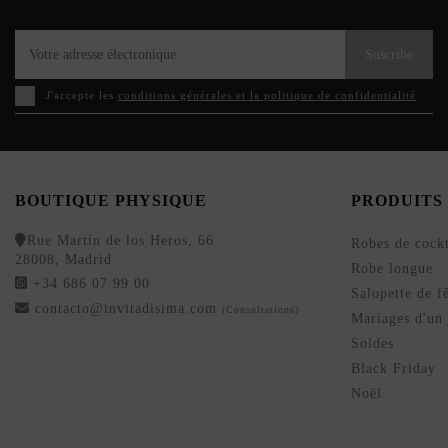
Suscribe
J'accepte les
conditions générales et la politique de confidentialité
BOUTIQUE PHYSIQUE
PRODUITS
Rue Martín de los Heros, 66
Robes de cockt
28008, Madrid
Robe longue
+34 686 07 99 00
Salopette de f
contacto@invitadisima.com
(Consultations)
Mariages d'un 
Soldes
Black Friday
Noël