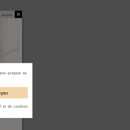
 montrer.
mos aceptar su
pter
é et de cookies