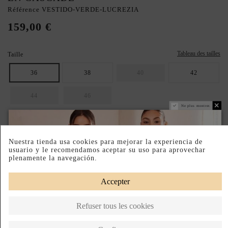
Référence
VESTIDO-VERDE-LUCREZIA
159,00 €
Tableau des tailles
Taille
36
38
40
42
44
46
Ne plus montrer.
ASSUREZ-VOUS D'AVOIR LA BONNE TAILLE : CONSULTEZ LE
GUIDE.
Nuestra tienda usa cookies para mejorar la experiencia de
Paiement échelonné
Retours faciles
Fabriqué en Espagne
usuario y le recomendamos aceptar su uso para aprovechar
plenamente la navegación.
DESCRIPTION SHORT
Accepter
DESCRIPTION
Refuser tous les cookies