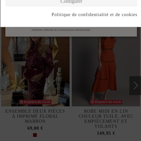
Configurer
Produits de la même catégorie
Politique de confidentialité et de cookies
S'abonner
J'accepte les
conditions générales et la politique de confidentialité
Rupture de stock
Rupture de stock
ENSEMBLE DEUX PIÈCES
ROBE MIDI EN LIN
À IMPRIMÉ FLORAL
COULEUR TUILE, AVEC
MARRON
EMPIÈCEMENT ET
VOLANTS
69,00 €
149,95 €