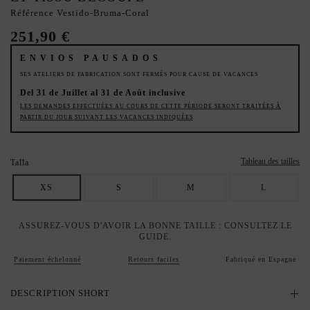
Référence
Vestido-Bruma-Coral
251,90 €
ENVIOS PAUSADOS
SES ATELIERS DE FABRICATION SONT FERMÉS POUR CAUSE DE VACANCES
Del 31 de Juillet al 31 de Août inclusive
LES DEMANDES EFFECTUÉES AU COURS DE CETTE PÉRIODE SERONT TRAITÉES À
PARTIR DU JOUR SUIVANT LES VACANCES INDIQUÉES
Tableau des tailles
Talla
XS
S
M
L
ASSUREZ-VOUS D'AVOIR LA BONNE TAILLE : CONSULTEZ LE
GUIDE.
Paiement échelonné
Retours faciles
Fabriqué en Espagne
DESCRIPTION SHORT