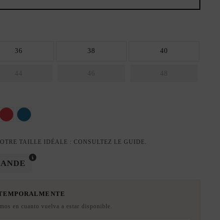
36
38
40
44
46
48
e
u ciel
valentino rouge
Huile
OTRE TAILLE IDÉALE : CONSULTEZ LE GUIDE.
MANDE
 TEMPORALMENTE
emos en cuanto vuelva a estar disponible.