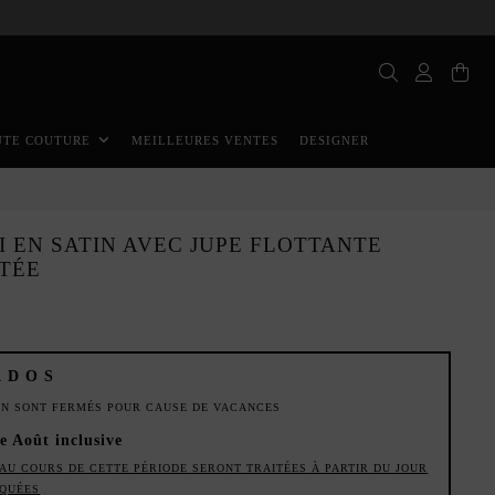
MEILLEURES VENTES
DESIGNER
UTE COUTURE
I EN SATIN AVEC JUPE FLOTTANTE
ITÉE
ADOS
ION SONT FERMÉS POUR CAUSE DE VACANCES
de Août inclusive
AU COURS DE CETTE PÉRIODE SERONT TRAITÉES À PARTIR DU JOUR
IQUÉES