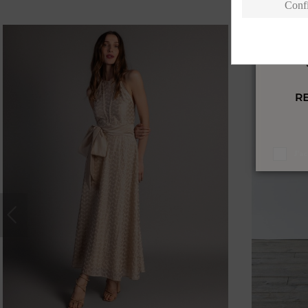
Conf
J'a