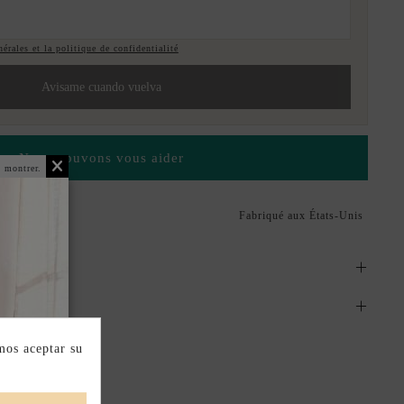
érales et la politique de confidentialité
Avisame cuando vuelva
Nous pouvons vous aider
 montrer.
Fabriqué aux États-Unis
mos aceptar su