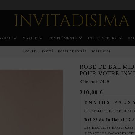
Paiement échelonné en 3 mois sans intérêt
ASUAL
MARIEE
COMPLÉMENTS
INFLUENCEURS
HA
ACCUEIL
INVITÉ
ROBES DE SOIRÉE
ROBES MIDI
ROBE DE BAL MID
POUR VOTRE INV
Référence
7499
210,00 €
ENVIOS PAUS
SES ATELIERS DE FABRICAT
Del 22 de Juillet al 17 
LES DEMANDES EFFECTUÉES 
SUIVANT LES VACANCES IND