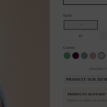
Taille
34
42
Couleur
VERT
Aubergine
Vert émeraude
Rose pâl
Ble
ASSUREZ V
PRODUIT SUR DE
PRODUCTO AGOTADO
Déjanos tu email y te avisar