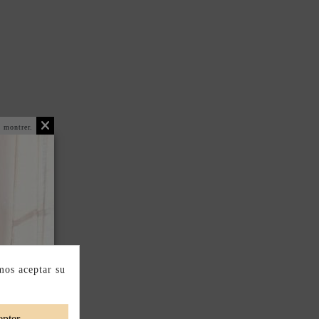
 montrer.
mos aceptar su
pter