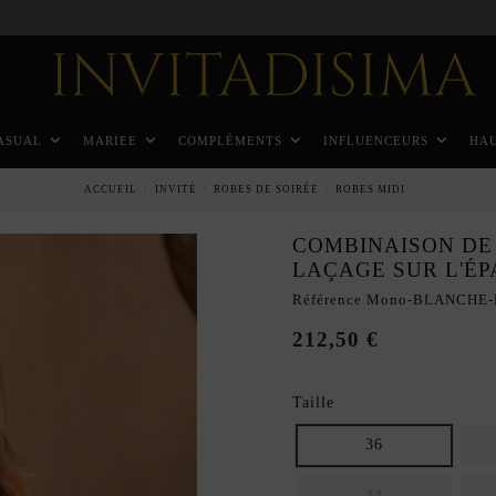
Paiement échelonné en 3 mois sans intérêt
ASUAL
MARIEE
COMPLÉMENTS
INFLUENCEURS
HA
ACCUEIL
INVITÉ
ROBES DE SOIRÉE
ROBES MIDI
COMBINAISON DE
LAÇAGE SUR L'É
Référence
Mono-BLANCHE-
212,50 €
Taille
36
44