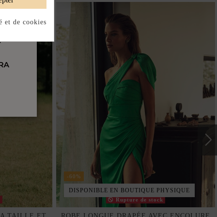
é et de cookies
-60%
DISPONIBLE EN BOUTIQUE PHYSIQUE
k
Rupture de stock
A TAILLE ET
ROBE LONGUE DRAPÉE AVEC ENCOLURE