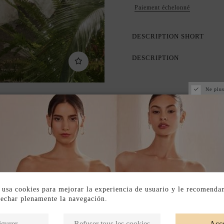
Paiement échelonné
DESCRIPTION SHORT
DESCRIPTION
Ne plus
 usa cookies para mejorar la experiencia de usuario y le recomenda
vechar plenamente la navegación.
Produits de la même catégorie
igurer
Refuser tous les cookies
Acce