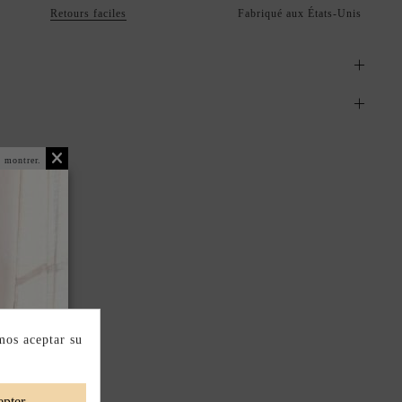
Retours faciles
Fabriqué aux États-Unis
 montrer.
mos aceptar su
pter