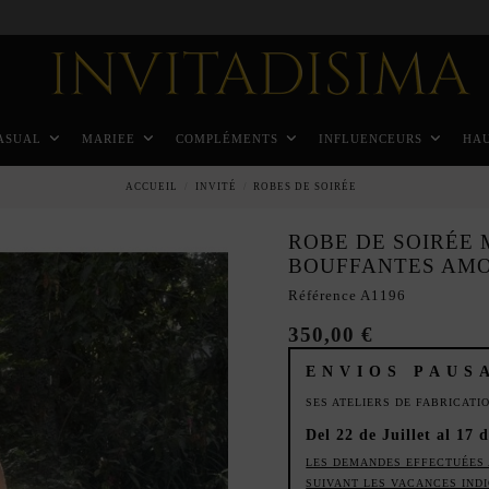
Paiement échelonné en 3 mois sans intérêt
ASUAL
MARIEE
COMPLÉMENTS
INFLUENCEURS
HA
ACCUEIL
INVITÉ
ROBES DE SOIRÉE
ROBE DE SOIRÉE 
BOUFFANTES AMO
Référence
A1196
350,00 €
ENVIOS PAUS
SES ATELIERS DE FABRICAT
Del 22 de Juillet al 17 
LES DEMANDES EFFECTUÉES 
SUIVANT LES VACANCES IND