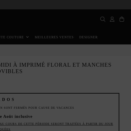
MEILLEURES VENTES
DESIGNER
UTE COUTURE
MIDI À IMPRIMÉ FLORAL ET MANCHES
VIBLES
ADOS
ION SONT FERMÉS POUR CAUSE DE VACANCES
de Août inclusive
AU COURS DE CETTE PÉRIODE SERONT TRAITÉES À PARTIR DU JOUR
IQUÉES