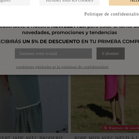
Politique de confidentialit
S'abonner
ccepte les
conditions générales et la politique de confidentialité
Rupture de stoc
VERT JADE AVEC BRODERIE
ROBE MIDI AVEC NŒUD À L