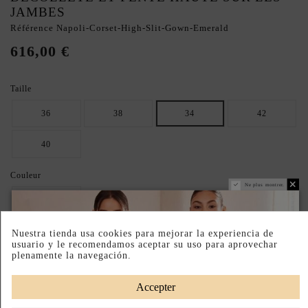
JAMBES
Référence
Napoli-Corset-High-Slit-Gown-Emerald
616,00 €
Taille
36
38
34
42
40
Couleur
Ne plus montrer.
Emerald
Nuestra tienda usa cookies para mejorar la experiencia de
ASSUREZ VOTRE TAILLE IDÉALE : CONSULTEZ LE GUIDE.
usuario y le recomendamos aceptar su uso para aprovechar
plenamente la navegación.
Tableau des tailles
Paiement échelonné
Retours faciles
Fabriqué en Pologne
Accepter