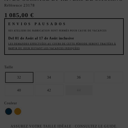
Référence
23178
1 085,00 €
ENVIOS PAUSADOS
SES ATELIERS DE FABRICATION SONT FERMÉS POUR CAUSE DE VACANCES
Del 01 de Août al 17 de Août inclusive
LES DEMANDES EFFECTUÉES AU COURS DE CETTE PÉRIODE SERONT TRAITÉES À
PARTIR DU JOUR SUIVANT LES VACANCES INDIQUÉES
Taille
32
34
36
38
40
42
44
Couleur
Bleu marine
Dorado
ASSUREZ VOTRE TAILLE IDÉALE : CONSULTEZ LE GUIDE.