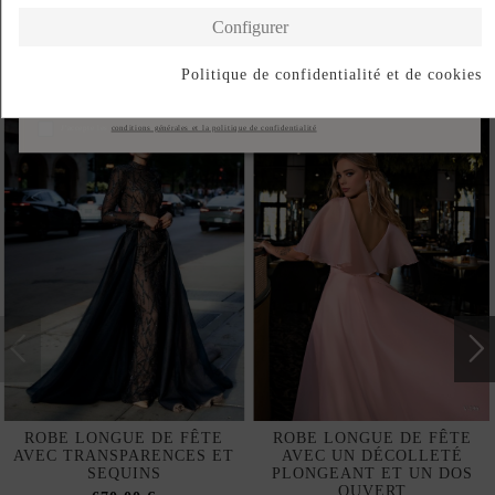
Configurer
Politique de confidentialité et de cookies
Produits de la même catégorie
S'abonner
J'accepte les
conditions générales et la politique de confidentialité
ROBE LONGUE DE FÊTE
ROBE LONGUE DE FÊTE
AVEC TRANSPARENCES ET
AVEC UN DÉCOLLETÉ
SEQUINS
PLONGEANT ET UN DOS
OUVERT