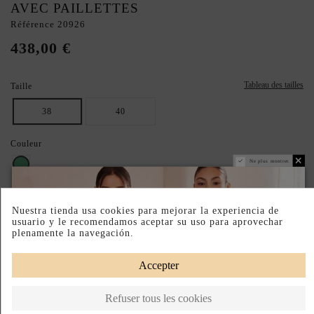
AVEC PAILLETTES
Référence
20926
438,00 €
Tableau des tailles
Taille
38
40
Couleur
Ne plus montrer.
Vert
UTILISEZ NOTRE GUIDE DES TAILLES POUR UN AJUSTEMENT
Nuestra tienda usa cookies para mejorar la experiencia de
PARFAIT !
usuario y le recomendamos aceptar su uso para aprovechar
plenamente la navegación.
Paiement échelonné
Retours faciles
Fabriqué en Espagne
Accepter
DESCRIPTION SHORT
DESCRIPTION
Refuser tous les cookies