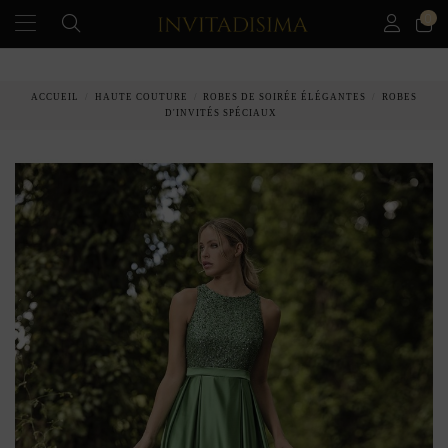
0
PAIEMENT ÉCHELONNÉ EN 3 MOIS SANS INTÉRÊT
ACCUEIL
HAUTE COUTURE
ROBES DE SOIRÉE ÉLÉGANTES
ROBES
D'INVITÉS SPÉCIAUX