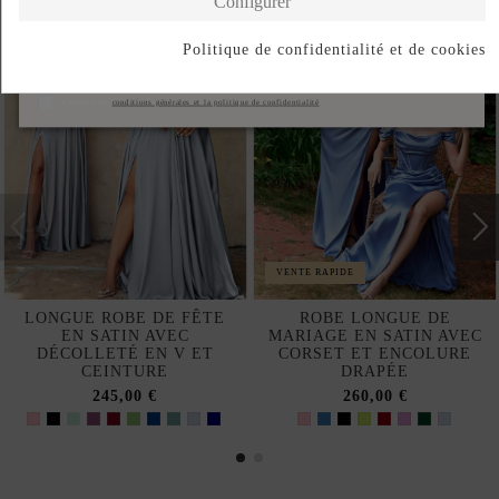
Configurer
Politique de confidentialité et de cookies
S'abonner
J'accepte les
conditions générales et la politique de confidentialité
VENTE RAPIDE
LONGUE ROBE DE FÊTE
ROBE LONGUE DE
EN SATIN AVEC
MARIAGE EN SATIN AVEC
DÉCOLLETÉ EN V ET
CORSET ET ENCOLURE
CEINTURE
DRAPÉE
245,00 €
260,00 €