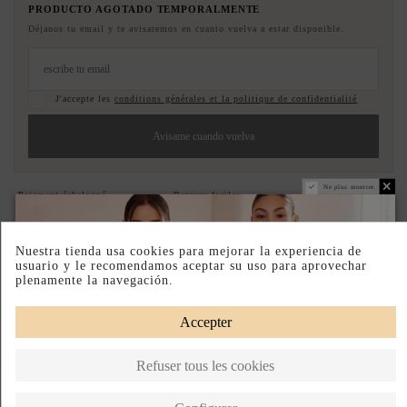
PRODUCTO AGOTADO TEMPORALMENTE
Déjanos tu email y te avisaremos en cuanto vuelva a estar disponible.
J'accepte les
conditions générales et la politique de confidentialité
Avisame cuando vuelva
Ne plus montrer.
Paiement échelonné
Retours faciles
Conçu en Espagne
DESCRIPTION SHORT
Nuestra tienda usa cookies para mejorar la experiencia de
usuario y le recomendamos aceptar su uso para aprovechar
DESCRIPTION
plenamente la navegación.
Accepter
Complete your look
Refuser tous les cookies