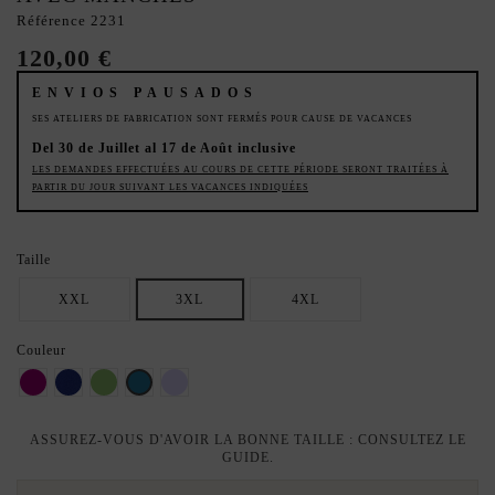
Référence
2231
120,00 €
ENVIOS PAUSADOS
SES ATELIERS DE FABRICATION SONT FERMÉS POUR CAUSE DE VACANCES
Del 30 de Juillet al 17 de Août inclusive
LES DEMANDES EFFECTUÉES AU COURS DE CETTE PÉRIODE SERONT TRAITÉES À
PARTIR DU JOUR SUIVANT LES VACANCES INDIQUÉES
Taille
XXL
3XL
4XL
Couleur
bougainvillier
Klein
Pistache
Huile
améthyste
ASSUREZ-VOUS D'AVOIR LA BONNE TAILLE : CONSULTEZ LE
GUIDE.