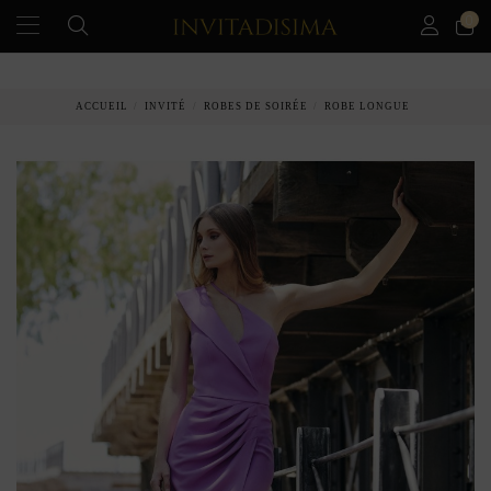
0
PAIEMENT ÉCHELONNÉ EN 3 MOIS SANS INTÉRÊT
ACCUEIL
INVITÉ
ROBES DE SOIRÉE
ROBE LONGUE