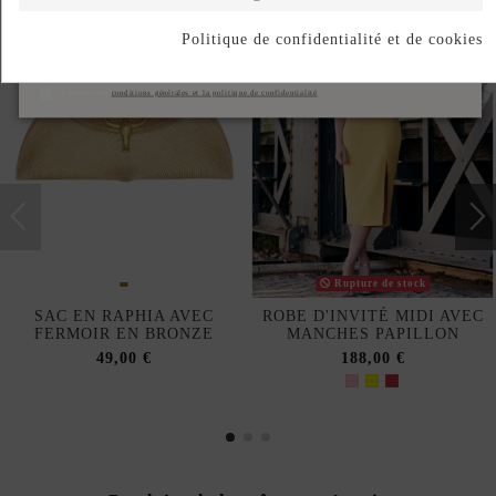
Politique de confidentialité et de cookies
S'abonner
J'accepte les
conditions générales et la politique de confidentialité
Rupture de stock
SAC EN RAPHIA AVEC
ROBE D'INVITÉ MIDI AVEC
FERMOIR EN BRONZE
MANCHES PAPILLON
49,00 €
188,00 €