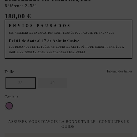
Référence
24531
188,00 €
ENVIOS PAUSADOS
SES ATELIERS DE FABRICATION SONT FERMÉS POUR CAUSE DE VACANCES
Del 01 de Août al 17 de Août inclusive
LES DEMANDES EFFECTUÉES AU COURS DE CETTE PÉRIODE SERONT TRAITÉES À
PARTIR DU JOUR SUIVANT LES VACANCES INDIQUÉES
Tableau des tailles
Taille
38
40
Couleur
Lilas
ASSUREZ-VOUS D'AVOIR LA BONNE TAILLE : CONSULTEZ LE
GUIDE.