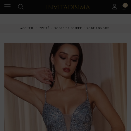
0
PAIEMENT ÉCHELONNÉ EN 3 MOIS SANS INTÉRÊT
ACCUEIL
INVITÉ
ROBES DE SOIRÉE
ROBE LONGUE