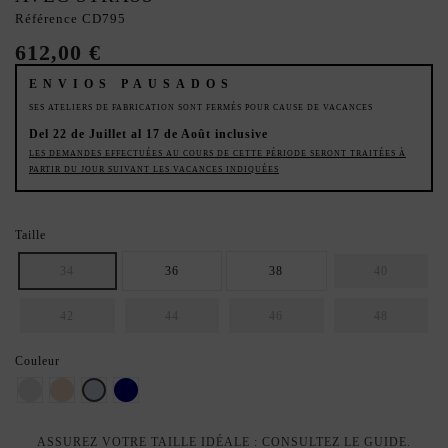
Référence
CD795
612,00 €
ENVIOS PAUSADOS
SES ATELIERS DE FABRICATION SONT FERMÉS POUR CAUSE DE VACANCES
Del 22 de Juillet al 17 de Août inclusive
LES DEMANDES EFFECTUÉES AU COURS DE CETTE PÉRIODE SERONT TRAITÉES À
PARTIR DU JOUR SUIVANT LES VACANCES INDIQUÉES
Taille
34
36
38
40
42
44
46
48
Couleur
Argent
Champagne Rose
Bleu ciel
Bleu marine
ASSUREZ VOTRE TAILLE IDÉALE : CONSULTEZ LE GUIDE.