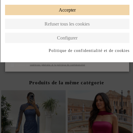
ASSUREZ VOTRE TAILLE IDÉALE : CONSULTEZ LE GUIDE.
Accepter
PRODUIT SUR DEMANDE
Refuser tous les cookies
Paiement échelonné
Fabriqué aux États-Unis
Configurer
DESCRIPTION SHORT
Politique de confidentialité et de cookies
DESCRIPTION
S'abonner
J'accepte les
conditions générales et la politique de confidentialité
Produits de la même catégorie