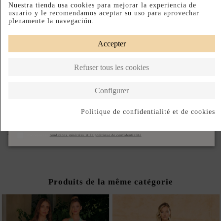
Nuestra tienda usa cookies para mejorar la experiencia de
usuario y le recomendamos aceptar su uso para aprovechar
plenamente la navegación.
Longueur de la Jupe
Accepter
ASSUREZ-VOUS D'AVOIR LA BONNE TAILLE : CONSULTEZ LE
Refuser tous les cookies
GUIDE.
Configurer
Paiement échelonné
Retours faciles
Fabriqué en Ukraine
Politique de confidentialité et de cookies
DESCRIPTION SHORT
S'abonner
DESCRIPTION
J'accepte les
conditions générales et la politique de confidentialité
Produits de la même catégorie