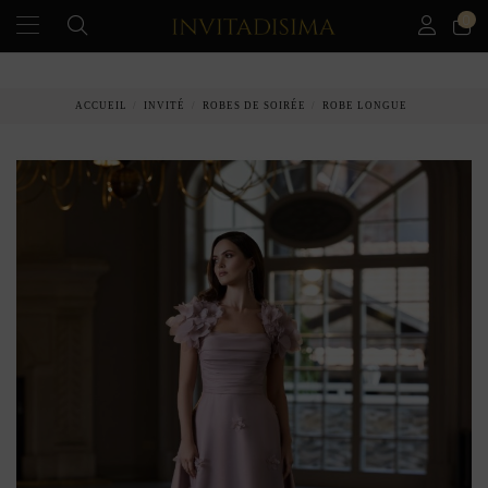
0
PAIEMENT ÉCHELONNÉ EN 3 MOIS SANS INTÉRÊT
ACCUEIL
INVITÉ
ROBES DE SOIRÉE
ROBE LONGUE