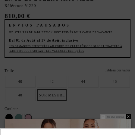
Référence
V-220
810,00 €
ENVIOS PAUSADOS
SES ATELIERS DE FABRICATION SONT FERMÉS POUR CAUSE DE VACANCES
Del 01 de Août al 17 de Août inclusive
LES DEMANDES EFFECTUÉES AU COURS DE CETTE PÉRIODE SERONT TRAITÉES À
PARTIR DU JOUR SUIVANT LES VACANCES INDIQUÉES
Tableau des tailles
Taille
40
42
44
46
48
SUR MESURE
Couleur
Noir
Vert émeraude
Maquillage rose
Ne plus montrer.
Couche