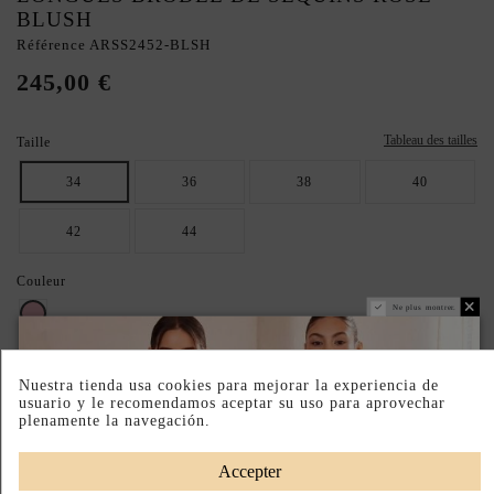
BLUSH
Référence
ARSS2452-BLSH
245,00 €
Tableau des tailles
Taille
34
36
38
40
42
44
Couleur
Ne plus montrer.
Rose
ASSUREZ VOTRE TAILLE IDÉALE : CONSULTEZ LE GUIDE.
Nuestra tienda usa cookies para mejorar la experiencia de
usuario y le recomendamos aceptar su uso para aprovechar
PRODUIT SUR DEMANDE
plenamente la navegación.
Paiement échelonné
Fabriqué au Royaume-Uni
Accepter