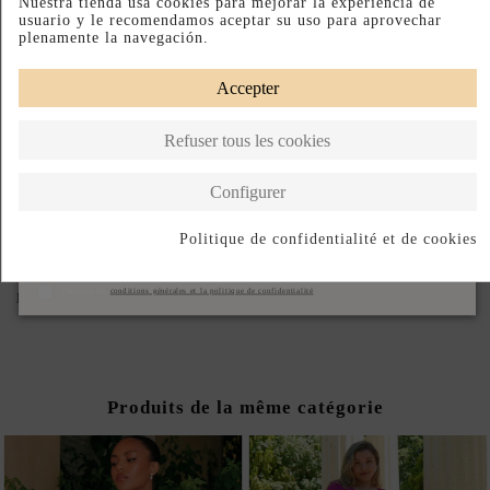
Nuestra tienda usa cookies para mejorar la experiencia de
usuario y le recomendamos aceptar su uso para aprovechar
Type de coupe
plenamente la navegación.
Accepter
ASSUREZ VOTRE TAILLE IDÉALE : CONSULTEZ LE GUIDE.
Refuser tous les cookies
PRODUIT SUR DEMANDE
Configurer
Paiement échelonné
Fabriqué en Ukraine
Politique de confidentialité et de cookies
DESCRIPTION SHORT
S'abonner
J'accepte les
conditions générales et la politique de confidentialité
DESCRIPTION
Produits de la même catégorie