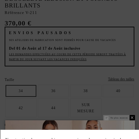
BRILLANTS
Référence
V-211
370,00 €
ENVIOS PAUSADOS
SES ATELIERS DE FABRICATION SONT FERMÉS POUR CAUSE DE VACANCES
Del 01 de Août al 17 de Août inclusive
LES DEMANDES EFFECTUÉES AU COURS DE CETTE PÉRIODE SERONT TRAITÉES À
PARTIR DU JOUR SUIVANT LES VACANCES INDIQUÉES
Tableau des tailles
Taille
34
36
38
40
SUR
42
44
MESURE
Ne plus montrer.
Couleur
Rose
eau verte