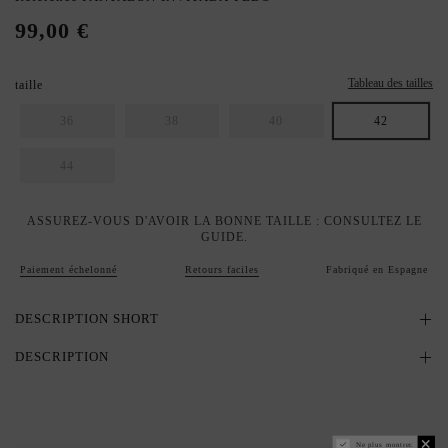
99,00 €
Tableau des tailles
taille
36
38
40
42
44
ASSUREZ-VOUS D'AVOIR LA BONNE TAILLE : CONSULTEZ LE
GUIDE.
Paiement échelonné
Retours faciles
Fabriqué en Espagne
DESCRIPTION SHORT
DESCRIPTION
Ne plus montrer.