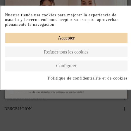
PRODUIT SUR DEMANDE
Nuestra tienda usa cookies para mejorar la experiencia de
usuario y le recomendamos aceptar su uso para aprovechar
PRODUCTO AGOTADO TEMPORALMENTE
plenamente la navegación.
Déjanos tu email y te avisaremos en cuanto vuelva a estar disponible.
Accepter
Refuser tous les cookies
J'accepte les
conditions générales et la politique de confidentialité
Avisame cuando vuelva
Configurer
Politique de confidentialité et de cookies
Paiement échelonné
Fabriqué au Portugal
S'abonner
J'accepte les
conditions générales et la politique de confidentialité
DESCRIPTION SHORT
DESCRIPTION