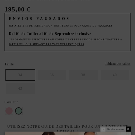
195,00 €
ENVIOS PAUSADOS
SES ATELIERS DE FABRICATION SONT FERMÉS POUR CAUSE DE VACANCES
Del 01 de Juillet al 01 de Septembre inclusive
LES DEMANDES EFFECTUÉES AU COURS DE CETTE PÉRIODE SERONT TRAITÉES À
PARTIR DU JOUR SUIVANT LES VACANCES INDIQUÉES
Tableau des tailles
Taille
34
36
38
40
42
Couleur
Rose
menthe
UTILISEZ NOTRE GUIDE DES TAILLES POUR UN AJUSTEMENT
Ne plus montrer.
OPTIMAL !