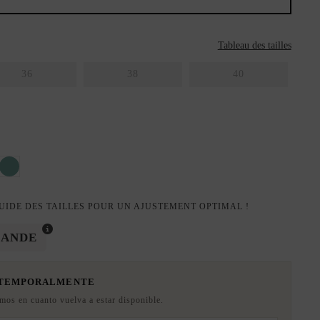
Tableau des tailles
36
38
40
dré
t turquoise
Vert émeraude
UIDE DES TAILLES POUR UN AJUSTEMENT OPTIMAL !
MANDE
 TEMPORALMENTE
emos en cuanto vuelva a estar disponible.