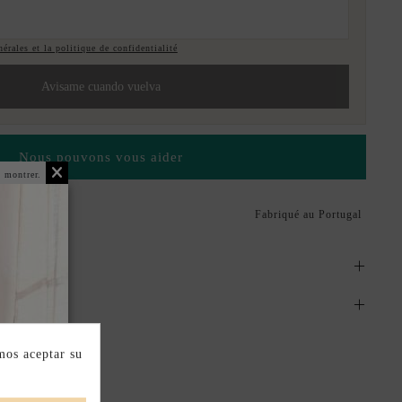
érales et la politique de confidentialité
Avisame cuando vuelva
Nous pouvons vous aider
 montrer.
Fabriqué au Portugal
mos aceptar su