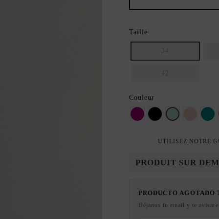
Taille
34
42
Couleur
Fuchsia
Noir
menthe
Rose pou
Ver
UTILISEZ NOTRE G
PRODUIT SUR DE
PRODUCTO AGOTADO
Déjanos tu email y te avisar