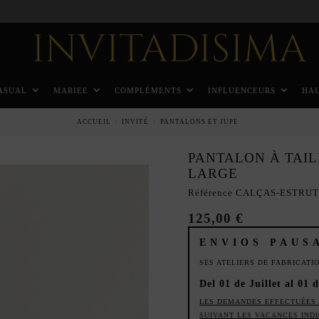
Paiement échelonné en 3 mois sans intérêt
ASUAL
MARIEE
COMPLÉMENTS
INFLUENCEURS
HA
ACCUEIL
INVITÉ
PANTALONS ET JUPE
PANTALON À TAIL
LARGE
Référence
CALÇAS-ESTRUT
125,00 €
ENVIOS PAUS
SES ATELIERS DE FABRICAT
Del 01 de Juillet al 01 
LES DEMANDES EFFECTUÉES 
SUIVANT LES VACANCES IND