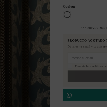
Couleur
Blanc
ASSUREZ-VOUS D
PRODUCTO AGOTADO
Déjanos tu email y te avisar
J'accepte les
conditions gén