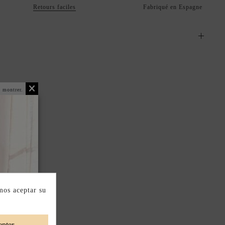
Retours faciles
Fabriqué en Espagne
 montrer.
mos aceptar su
pter