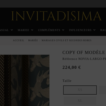
Paiement échelonné en 3 mois sans intérêt
ASUAL
MARIEE
COMPLÉMENTS
INFLUENCEURS
HA
ACCUEIL
MARIÉE
MARIAGES CIVILS ET SECONDES ROBES
COPY OF MODÈLE
Référence
NOVIA-LARGO-P
224,00 €
Taille
XS
XL