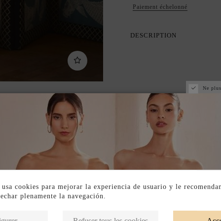
Paiement échelonné
DESCRIPTION
Ne plus
 usa cookies para mejorar la experiencia de usuario y le recomenda
vechar plenamente la navegación.
Produits de la même catégorie
igurer
Refuser tous les cookies
Acce