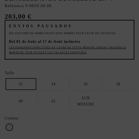
Référence
F-8050.00.00
203,00 €
ENVIOS PAUSADOS
SES ATELIERS DE FABRICATION SONT FERMÉS POUR CAUSE DE VACANCES
Del 01 de Août al 17 de Août inclusive
LES DEMANDES EFFECTUÉES AU COURS DE CETTE PÉRIODE SERONT TRAITÉES À
PARTIR DU JOUR SUIVANT LES VACANCES INDIQUÉES
Taille
32
34
36
38
SUR
40
42
MESURE
Couleur
ivoire