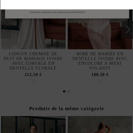
S'abonner
J'accepte les
conditions générales et la politique de confidentialité
LONGUE CHEMISE DE
ROBE DE MARIÉE EN
NUIT DE MARIAGE IVOIRE
DENTELLE IVOIRE AVEC
AVEC CORSAGE EN
ENCOLURE À MAXI
DENTELLE FLORALE
VOLANTS
212,50 €
180,30 €
Produits de la même catégorie