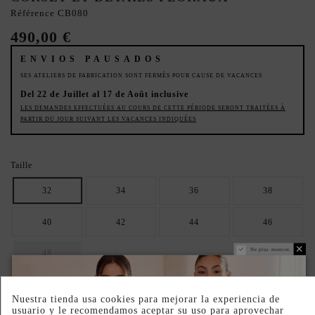
Référence
CB080
490,00 €
ENVIOS PAUSADOS
SES ATELIERS DE FABRICATION SONT FERMÉS POUR CAUSE DE VACANCES
Del 22 de Juillet al 17 de Août inclusive
LES DEMANDES EFFECTUÉES AU COURS DE CETTE PÉRIODE SERONT TRAITÉES À
PARTIR DU JOUR SUIVANT LES VACANCES INDIQUÉES
Taille
32
34
36
38
40
42
44
46
Ne plus montrer.
48
Couleur
Nuestra tienda usa cookies para mejorar la experiencia de
Noir
menthe
Rose poudré
Mauve
Bleu
Vert foncé
usuario y le recomendamos aceptar su uso para aprovechar