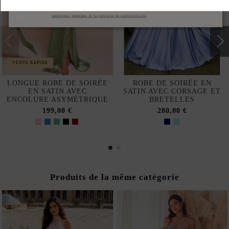
S'abonner
J'accepte les
conditions générales et la politique de confidentialité
VENTE RAPIDE
LONGUE ROBE DE SOIRÉE
ROBE DE SOIRÉE EN
EN SATIN AVEC
SATIN AVEC CORSAGE ET
ENCOLURE ASYMÉTRIQUE
BRETELLES
199,00 €
280,00 €
Produits de la même catégorie