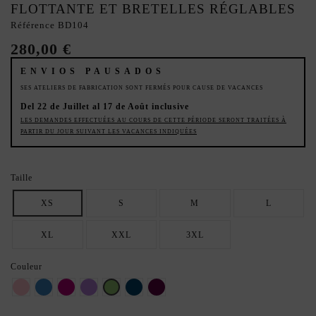
FLOTTANTE ET BRETELLES RÉGLABLES
Référence
BD104
280,00 €
ENVIOS PAUSADOS
SES ATELIERS DE FABRICATION SONT FERMÉS POUR CAUSE DE VACANCES
Del 22 de Juillet al 17 de Août inclusive
LES DEMANDES EFFECTUÉES AU COURS DE CETTE PÉRIODE SERONT TRAITÉES À
PARTIR DU JOUR SUIVANT LES VACANCES INDIQUÉES
Taille
XS
S
M
L
XL
XXL
3XL
Couleur
Rose
BLEU
Fuchsia
Lavande
Pistache
Bleu marine
Aubergine