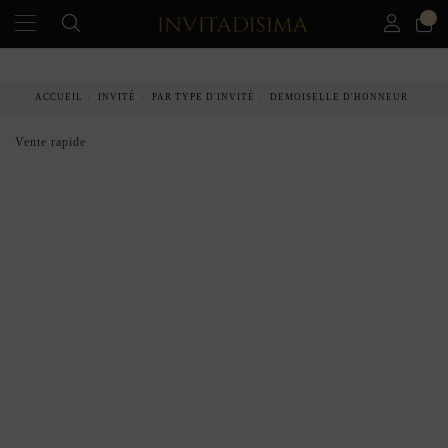
0
PAIEMENT ÉCHELONNÉ EN 3 MOIS SANS INTÉRÊT
ACCUEIL
INVITÉ
PAR TYPE D'INVITÉ
DEMOISELLE D'HONNEUR
Vente rapide