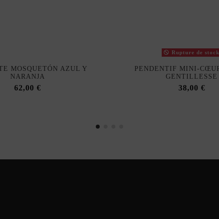
Rupture de stoc
TE MOSQUETÓN AZUL Y
PENDENTIF MINI-CŒUR
NARANJA
GENTILLESSE
62,00 €
38,00 €