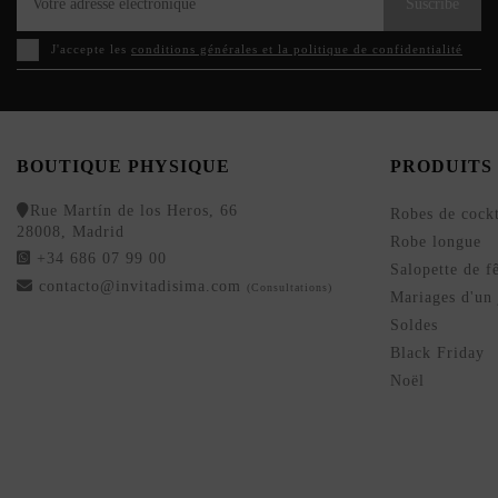
Suscribe
J'accepte les
conditions générales et la politique de confidentialité
BOUTIQUE PHYSIQUE
PRODUITS
Rue Martín de los Heros, 66
Robes de cockt
28008, Madrid
Robe longue
+34 686 07 99 00
Salopette de f
contacto@invitadisima.com
(Consultations)
Mariages d'un 
Soldes
Black Friday
Noël