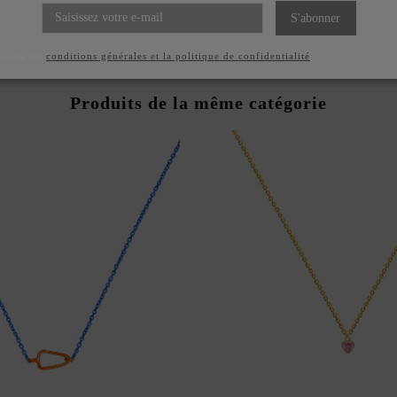
S'abonner
ccepte les
conditions générales et la politique de confidentialité
Produits de la même catégorie