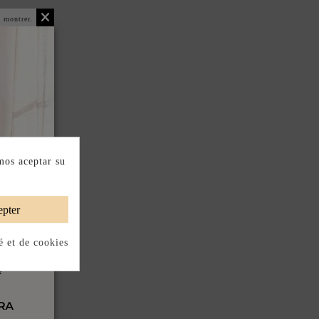
 montrer.
mos aceptar su
pter
é et de cookies