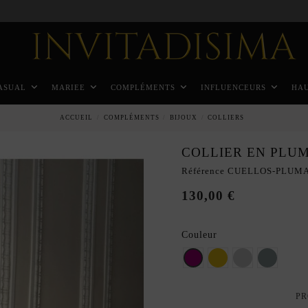
Paiement échelonné en 3 mois sans intérêt
ASUAL
MARIEE
COMPLÉMENTS
INFLUENCEURS
HA
ACCUEIL
COMPLÉMENTS
BIJOUX
COLLIERS
COLLIER EN PLU
Référence
CUELLOS-PLUM
130,00 €
Couleur
bougainvillier
Moutarde
Gris
Gris arg
PR