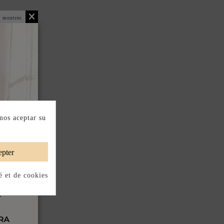
 montrer.
mos aceptar su
pter
é et de cookies