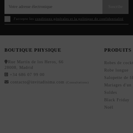
Suscribe
J'accepte les
conditions générales et la politique de confidentialité
BOUTIQUE PHYSIQUE
PRODUITS
Rue Martín de los Heros, 66
Robes de cockt
28008, Madrid
Robe longue
+34 686 07 99 00
Salopette de f
contacto@invitadisima.com
(Consultations)
Mariages d'un 
Soldes
Black Friday
Noël