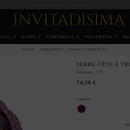
Paiement échelonné en 3 mois sans intérêt
ASUAL
MARIEE
COMPLÉMENTS
INFLUENCEURS
HA
ACCUEIL
COMPLÉMENTS
COIFFES ET SERRE-TÊTES
SERRE-TÊTE À TR
Référence
175
74,50 €
Couleur
Aubergine
PR