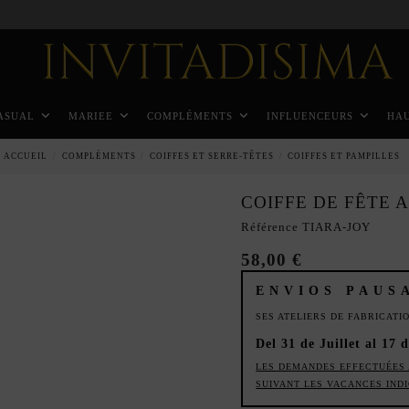
Paiement échelonné en 3 mois sans intérêt
ASUAL
MARIEE
COMPLÉMENTS
INFLUENCEURS
HA
ACCUEIL
COMPLÉMENTS
COIFFES ET SERRE-TÊTES
COIFFES ET PAMPILLES
COIFFE DE FÊTE 
Référence
TIARA-JOY
58,00 €
ENVIOS PAUS
SES ATELIERS DE FABRICAT
Del 31 de Juillet al 17 
LES DEMANDES EFFECTUÉES 
SUIVANT LES VACANCES IND