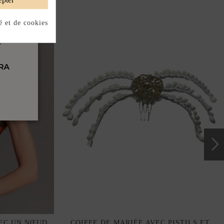
é et de cookies
VEC UN NŒUD
COIFFE DE MARIÉE AVEC PISTILS ET