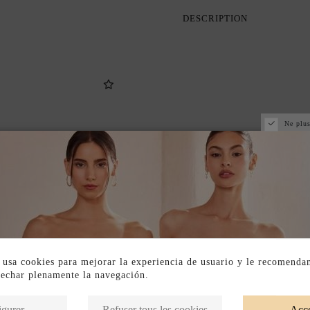
DESCRIPTION
Ne plus
 usa cookies para mejorar la experiencia de usuario y le recomenda
vechar plenamente la navegación.
Produits de la même catégorie
igurer
Refuser tous les cookies
Acce