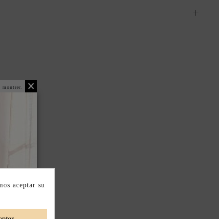
 montrer.
mos aceptar su
pter