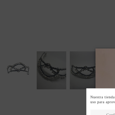
Nuestra tienda
uso para apro
Conf