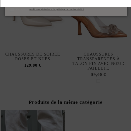
S'abonner
J'accepte les
conditions générales et la politique de confidentialité
CHAUSSURES DE SOIRÉE
CHAUSSURES
ROSES ET NUES
TRANSPARENTES À
TALON FIN AVEC NŒUD
129,00 €
PAILLETÉ
59,00 €
Produits de la même catégorie