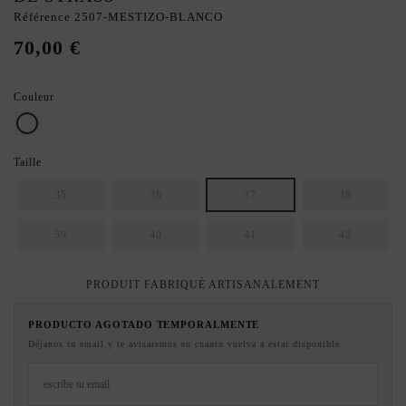
Référence
2507-MESTIZO-BLANCO
70,00 €
Couleur
BEIGE/BLANC
Taille
35
36
37
38
39
40
41
42
PRODUIT FABRIQUÉ ARTISANALEMENT
PRODUCTO AGOTADO TEMPORALMENTE
Déjanos tu email y te avisaremos en cuanto vuelva a estar disponible.