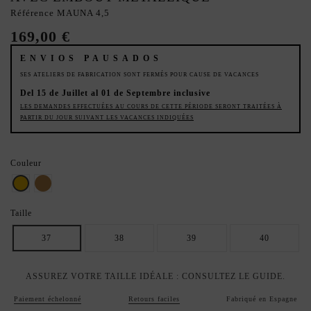
Référence
MAUNA 4,5
169,00 €
ENVIOS PAUSADOS
SES ATELIERS DE FABRICATION SONT FERMÉS POUR CAUSE DE VACANCES
Del 15 de Juillet al 01 de Septembre inclusive
LES DEMANDES EFFECTUÉES AU COURS DE CETTE PÉRIODE SERONT TRAITÉES À
PARTIR DU JOUR SUIVANT LES VACANCES INDIQUÉES
Couleur
L'or
Bronze
Taille
37
38
39
40
ASSUREZ VOTRE TAILLE IDÉALE : CONSULTEZ LE GUIDE.
Paiement échelonné
Retours faciles
Fabriqué en Espagne