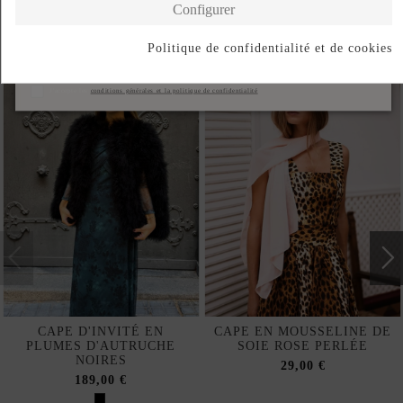
Configurer
Produits de la même catégorie
Politique de confidentialité et de cookies
S'abonner
J'accepte les
conditions générales et la politique de confidentialité
CAPE D'INVITÉ EN
CAPE EN MOUSSELINE DE
PLUMES D'AUTRUCHE
SOIE ROSE PERLÉE
NOIRES
29,00 €
189,00 €