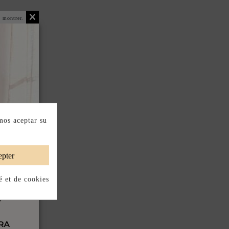
 montrer.
mos aceptar su
pter
é et de cookies