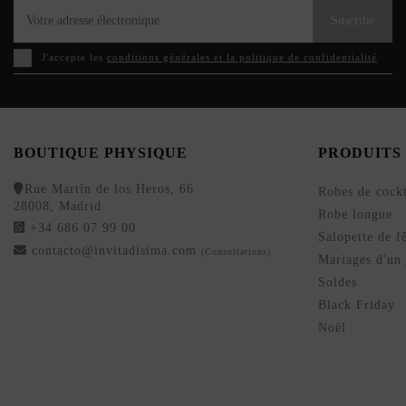
Suscribe
J'accepte les
conditions générales et la politique de confidentialité
BOUTIQUE PHYSIQUE
PRODUITS
Rue Martín de los Heros, 66
Robes de cockt
28008, Madrid
Robe longue
+34 686 07 99 00
Salopette de f
contacto@invitadisima.com
(Consultations)
Mariages d'un 
Soldes
Black Friday
Noël