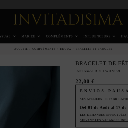
Paiement échelonné en 3 mois sans intérêt
ASUAL
MARIEE
COMPLÉMENTS
INFLUENCEURS
HA
ACCUEIL
COMPLÉMENTS
BIJOUX
BRACELET ET BANGLES
BRACELET DE FÊ
Référence
BRLTW92859
22,00 €
ENVIOS PAUS
SES ATELIERS DE FABRICAT
Del 01 de Août al 17 de
LES DEMANDES EFFECTUÉES 
SUIVANT LES VACANCES IND