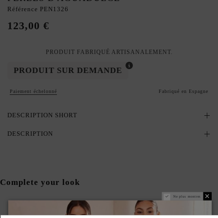
Référence
PEN1326
123,00 €
PRODUIT FABRIQUÉ ARTISANALEMENT.
PRODUIT SUR DEMANDE
Paiement échelonné
Fabriqué en Espagne
DESCRIPTION SHORT
DESCRIPTION
Complete your look
Ne plus montrer.