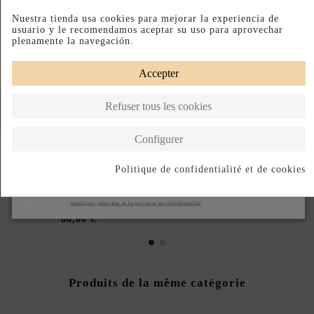
Nuestra tienda usa cookies para mejorar la experiencia de
usuario y le recomendamos aceptar su uso para aprovechar
plenamente la navegación.
Accepter
Refuser tous les cookies
Configurer
Rupture de stock
Politique de confidentialité et de cookies
BANDEAU DE FÊTE
HORQUILLA DORADA CON
S'abonner
DOUBLE ORANGE ET
PERLAS
BLANC
J'accepte les
conditions générales et la politique de confidentialité
48,00 €
68,00 €
Produits de la même catégorie