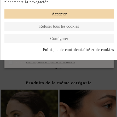
plenamente la navegación.
Accepter
Refuser tous les cookies
Configurer
EMBOUT D'OREILLE
EMBOUT TOGUSA VERT
Politique de confidentialité et de cookies
TOGUSA BLEU
92,00 €
S'abonner
92,00 €
J'accepte les
conditions générales et la politique de confidentialité
Produits de la même catégorie