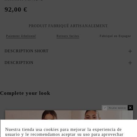
92,00 €
PRODUIT FABRIQUÉ ARTISANALEMENT.
Paiement échelonné
Retours faciles
Fabriqué en Espagne
DESCRIPTION SHORT
DESCRIPTION
Complete your look
Ne plus montrer.
Nuestra tienda usa cookies para mejorar la experiencia de
usuario y le recomendamos aceptar su uso para aprovechar