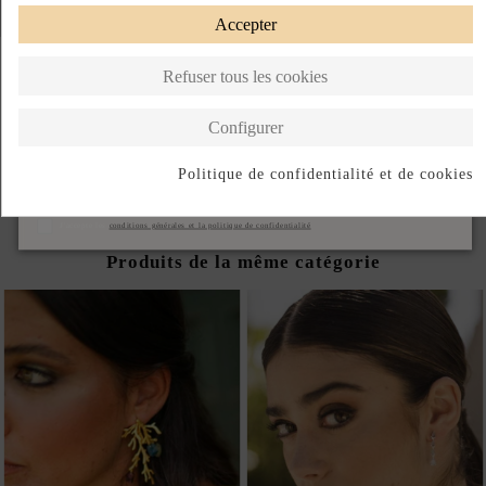
Accepter
Refuser tous les cookies
AROS DOBLES VERDES
AROS DOBLES AZULES
Configurer
CON CIRCONITAS
CON CIRCONITAS
102,00 €
102,00 €
Politique de confidentialité et de cookies
S'abonner
J'accepte les
conditions générales et la politique de confidentialité
Produits de la même catégorie