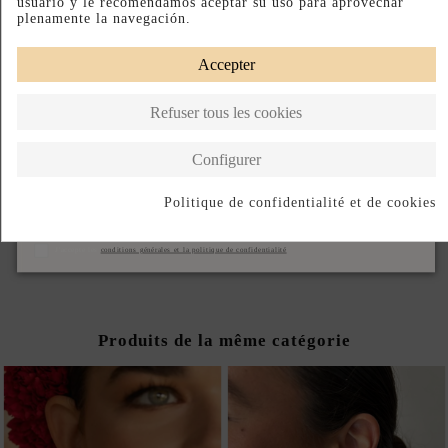
usuario y le recomendamos aceptar su uso para aprovechar
plenamente la navegación.
Accepter
Refuser tous les cookies
Configurer
Politique de confidentialité et de cookies
LONGUE ROBE BLANCHE
S'abonner
À DÉCOLLETÉ
PLONGEANT
J'accepte les
conditions générales et la politique de confidentialité
199,00 €
Produits de la même catégorie