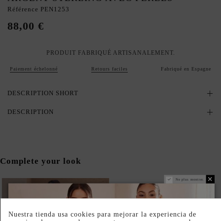
Référence
PEN1253
88,00 €
PRODUIT FABRIQUÉ ARTISANALEMENT.
Paiement échelonné
Retours faciles
Fabriqué en Espagne
DESCRIPTION SHORT
DESCRIPTION
Complete your look
Ne plus montrer.
Nuestra tienda usa cookies para mejorar la experiencia de