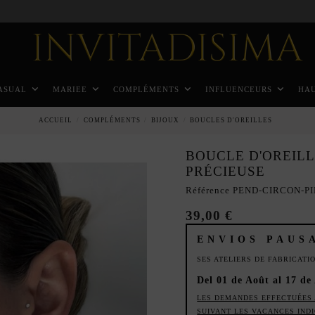
Paiement échelonné en 3 mois sans intérêt
ASUAL
MARIEE
COMPLÉMENTS
INFLUENCEURS
HA
ACCUEIL
COMPLÉMENTS
BIJOUX
BOUCLES D'OREILLES
BOUCLE D'OREILL
PRÉCIEUSE
Référence
PEND-CIRCON-PI
39,00 €
ENVIOS PAUS
SES ATELIERS DE FABRICAT
Del 01 de Août al 17 de
LES DEMANDES EFFECTUÉES 
SUIVANT LES VACANCES IND