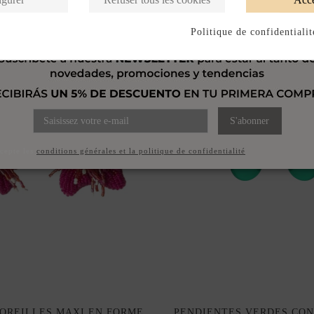
Politique de confidentialit
S'abonner
ccepte les
conditions générales et la politique de confidentialité
'OREILLES MAXI EN FORME
PENDIENTES VERDES CON