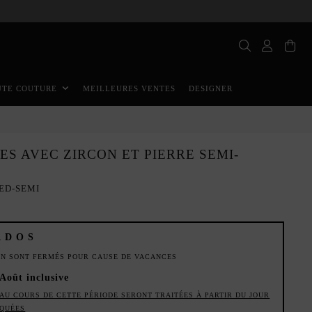
MEILLEURES VENTES
DESIGNER
UTE COUTURE
ES AVEC ZIRCON ET PIERRE SEMI-
ED-SEMI
ADOS
ION SONT FERMÉS POUR CAUSE DE VACANCES
 Août inclusive
AU COURS DE CETTE PÉRIODE SERONT TRAITÉES À PARTIR DU JOUR
IQUÉES