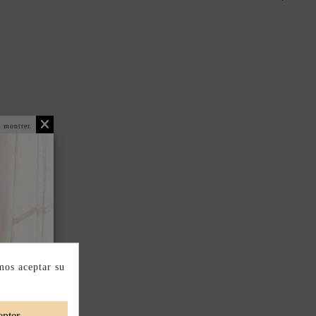
 montrer.
mos aceptar su
pter