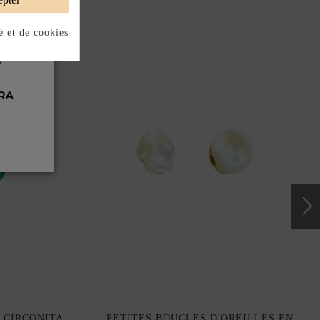
é et de cookies
 CIRCONITA
PETITES BOUCLES D'OREILLES EN