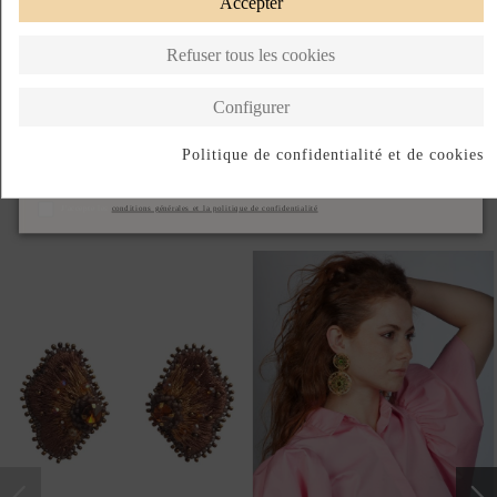
Accepter
Paiement échelonné
Retours faciles
Fabriqué en Espagne
Refuser tous les cookies
DESCRIPTION SHORT
Configurer
DESCRIPTION
Politique de confidentialité et de cookies
S'abonner
J'accepte les
conditions générales et la politique de confidentialité
Produits de la même catégorie