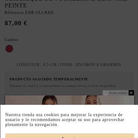
PEINTE
Référence
EAR-ULI-RED
87,00 €
Couleur
Rouge
LONGUEUR : 6,5 CM | POIDS : ENVIRON 8 GRAMMES
PRODUCTO AGOTADO TEMPORALMENTE
Déjanos tu email y te avisaremos en cuanto vuelva a estar disponible.
Ne plus montrer.
J'accepte les
conditions générales et la politique de confidentialité
Nuestra tienda usa cookies para mejorar la experiencia de
usuario y le recomendamos aceptar su uso para aprovechar
Avisame cuando vuelva
plenamente la navegación.