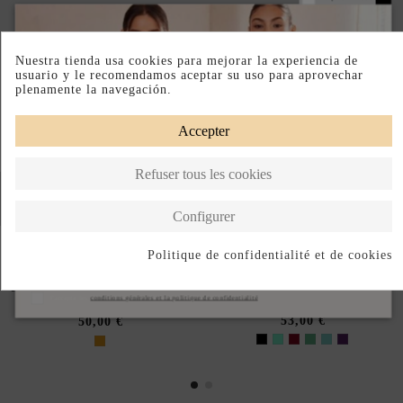
Nuestra tienda usa cookies para mejorar la experiencia de
usuario y le recomendamos aceptar su uso para aprovechar
plenamente la navegación.
Accepter
Refuser tous les cookies
Configurer
Politique de confidentialité et de cookies
BOUCLES D'OREILLES DE
LONGUES BOUCLES
S'abonner
FÊTE PLAQUÉES OR AVEC
D'OREILLES DORÉES AVEC
PIERRES IRRÉGULIÈRES
J'accepte les
conditions générales et la politique de confidentialité
PERLES
53,00 €
50,00 €