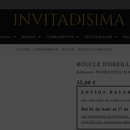
Paiement échelonné en 3 mois sans intérêt
ASUAL
MARIEE
COMPLÉMENTS
INFLUENCEURS
HA
ACCUEIL
COMPLÉMENTS
BIJOUX
BOUCLES D'OREILLES
BOUCLE D'OREILL
Référence
PENDIENTES OL
35,00 €
ENVIOS PAUS
SES ATELIERS DE FABRICAT
Del 01 de Août al 17 de
LES DEMANDES EFFECTUÉES 
SUIVANT LES VACANCES IND