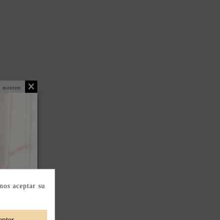
 montrer.
mos aceptar su
pter