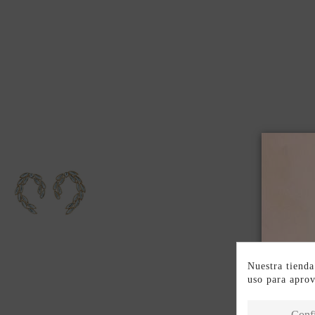
Nuestra tienda
uso para apro
Conf