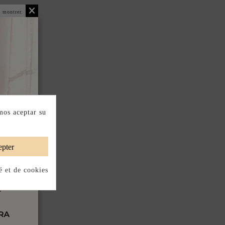
 montrer.
mos aceptar su
pter
é et de cookies