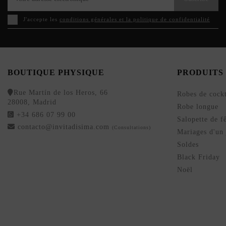
J'accepte les
conditions générales et la politique de confidentialité
BOUTIQUE PHYSIQUE
PRODUITS
Rue Martín de los Heros, 66
Robes de cockt
28008, Madrid
Robe longue
+34 686 07 99 00
Salopette de f
contacto@invitadisima.com
(Consultations)
Mariages d'un 
Soldes
Black Friday
Noël